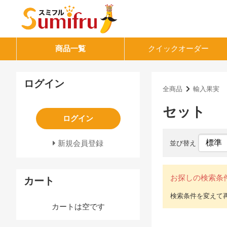
商品一覧
クイック
オーダー
ログイン
全商品
輸入果実
セット
ログイン
新規会員登録
並び替え
お探しの検索条
カート
カートは空です