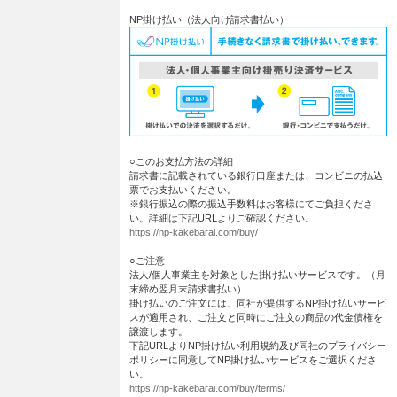
NP掛け払い（法人向け請求書払い）
○このお支払方法の詳細
請求書に記載されている銀行口座または、コンビニの払込
票でお支払いください。
※銀行振込の際の振込手数料はお客様にてご負担くださ
い。詳細は下記URLよりご確認ください。
https://np-kakebarai.com/buy/
○ご注意
法人/個人事業主を対象とした掛け払いサービスです。（月
末締め翌月末請求書払い）
掛け払いのご注文には、同社が提供するNP掛け払いサービ
スが適用され、ご注文と同時にご注文の商品の代金債権を
譲渡します。
下記URLよりNP掛け払い利用規約及び同社のプライバシー
ポリシーに同意してNP掛け払いサービスをご選択くださ
い。
https://np-kakebarai.com/buy/terms/