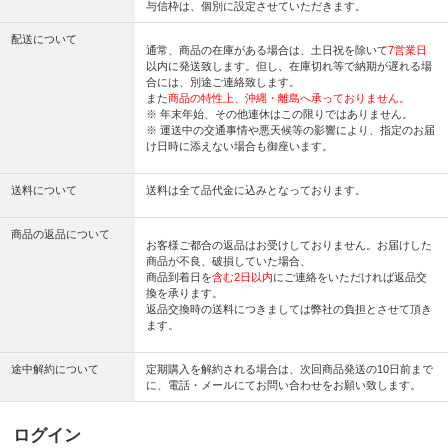
与信枠は、個別に設定させていただきます。
配送について
通常、商品の在庫がある場合は、土日祝を除いて
7営業日
以内に発送致します。但し、在庫切れ等で納期が遅れる場
合には、別途ご連絡致します。
また
商品の特性上、沖縄・離島へ承っておりません。
※ 年末年始、その他連休はこの限りではありません。
※ 運送中の交通事情や悪天候等の影響により、指定のお届
け日時に添えない場合も御座います。
送料について
送料は全て品代金に込みとなっております。
商品の返品について
お客様ご都合の返品はお受けしておりません。お届けした
商品が不良、破損していた場合、
商品到着日を
含む2日以内
にご連絡をいただければ返品交
換を承ります。
返品交換時の送料につきましては弊社の負担とさせて頂き
ます。
途中解約について
定期購入を解約される場合は、次回商品発送の10日前まで
に、電話・メールにてお問い合わせをお願い致します。
ログイン