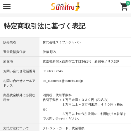
0
特定商取引法に基づく表記
販売業者
株式会社スミフルジャパン
運営統括責任者
伊藤 順次
所在地
東京都新宿区西新宿二丁目3番1号 新宿モノリス28F
お問い合わせ電話番号
03-6630-7246
お問い合わせメールア
ec_customer@sumifru.co.jp
ドレス
商品代金以外に必要な
消費税、代引手数料
料金
代引手数料：１万円未満：３３０円（税込み）
１万円以上～３万円未満：４４０円（税込
み）
３万円以上の代引決済のご利用は担当営業ま
でお問い合わせください。
支払方法について
クレジットカード、代金引換